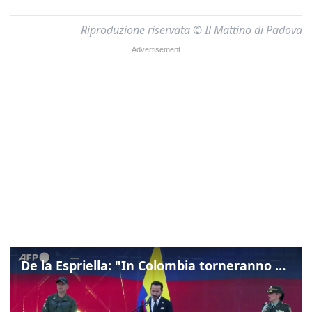
Riproduzione riservata © Il Mattino di Padova
De la Espriella: "In Colombia torneranno ordine, autorità e libertà"