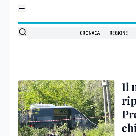
CRONACA
REGIONE
Il
ri
Pr
ch