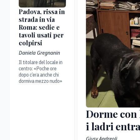
Padova, rissa in
strada in via
Roma: sedie e
tavoli usati per
colpirsi
Daniela Gregnanin
Il titolare del locale in
centro: «Poche ore
dopo c’era anche chi
dormiva mezzo nudo»
Dorme con l
i ladri ent
Giusy Andreoli