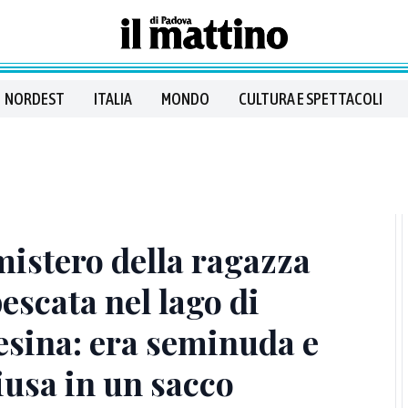
NORDEST
ITALIA
MONDO
CULTURA E SPETTACOLI
 mistero della ragazza
pescata nel lago di
esina: era seminuda e
iusa in un sacco