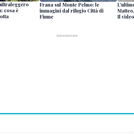
’ultraleggero
Frana sul Monte Pelmo: le
L'ultim
a: cosa è
immagini dal rifugio Città di
Matteo,
otta
Fiume
Il vide