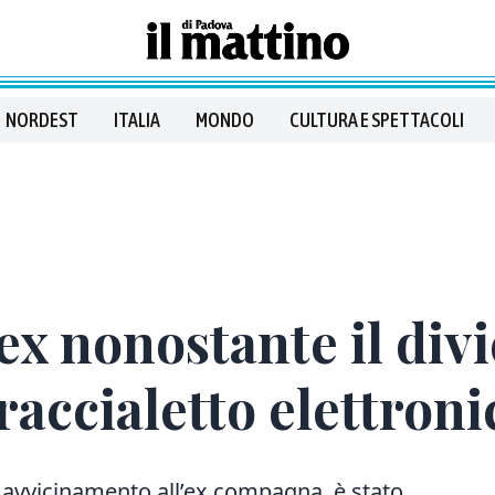
NORDEST
ITALIA
MONDO
CULTURA E SPETTACOLI
’ex nonostante il divi
raccialetto elettroni
i avvicinamento all’ex compagna, è stato