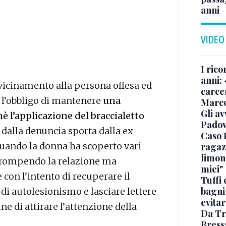
anni
VIDEO
I rico
anni: 
vvicinamento alla persona offesa ed
carce
n l’obbligo di mantenere
una
Marc
Gli av
 l’applicazione del braccialetto
Padov
e dalla denuncia sporta dalla ex
Caso 
uando la donna ha scoperto vari
ragaz
limona
errompendo la relazione ma
miei"
 con l’intento di recuperare il
Tuffi 
bagnin
 di autolesionismo e lasciare lettere
evitar
ne di attirare l’attenzione della
Da Tr
Bress