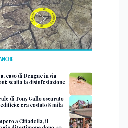
 ANCHE
a, caso di Dengue in via
ni: scatta la disinfestazione
rale di Tony Gallo oscurato
edificio: era costato 8 mila
pero a Cittadella, il
ggio di testimone dopo 40