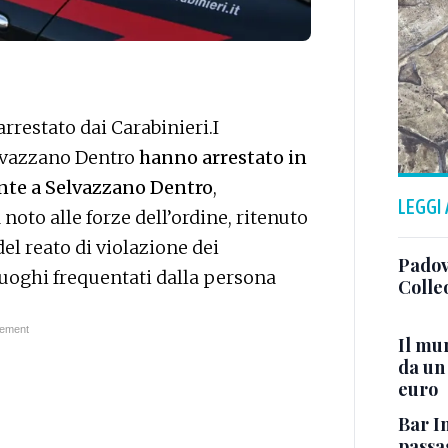
 arrestato dai Carabinieri.I
elvazzano Dentro
hanno arrestato in
ente a Selvazzano Dentro
,
LEGGI
noto alle forze dell’ordine, ritenuto
del reato di violazione dei
Padov
uoghi frequentati dalla persona
Colleo
Il mu
da un 
euro
Bar Im
passa