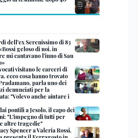
rdi dell'ex Serenissimo di 83
«Bossi geloso di noi, in
re mi cantavano l’inno di San
o»
vocati visitano le carceri di
a, ecco cosa hanno trovato
Pradamano, parla uno dei
zi denunciati per la
ta: "Volevo anche aiutare i
dai pontili a Jesolo, il capo dei
i: "L'impegno di tutti per
e altre tragedie"
acy Spencer a Valeria Rossi,
a presenta il Ferragosto in