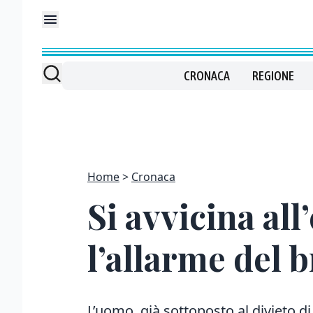
CRONACA
REGIONE
Home
Cronaca
Si avvicina all
l’allarme del b
L’uomo, già sottoposto al divieto d