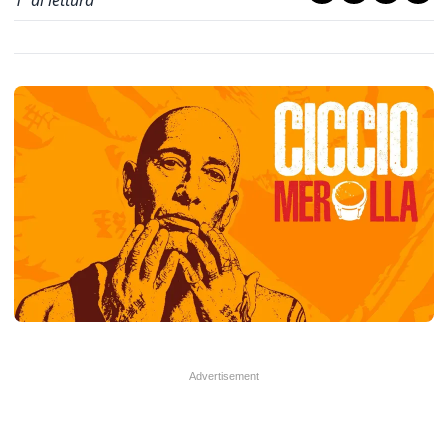
1
' di lettura