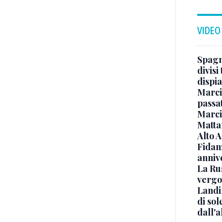
VIDEO
Spagna
divisi
dispia
Marcin
passat
Marci
Mattar
Alto 
Fidanz
anniv
La Ru
vergo
Landi
di sol
dall'a