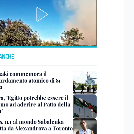
 ANCHE
aki commemora il
rdamento atomico di 81
a
, 'Egitto potrebbe essere il
imo ad aderire al Patto della
'
s, n.1 al mondo Sabalenka
itta da Alexandrova a Toronto