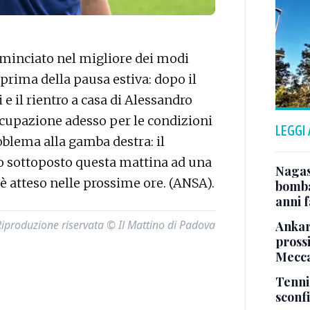
minciato nel migliore dei modi
 prima della pausa estiva: dopo il
e il rientro a casa di Alessandro
ccupazione adesso per le condizioni
LEGGI
oblema alla gamba destra: il
to sottoposto questa mattina ad una
Nagas
è atteso nelle prossime ore. (ANSA).
bomba
anni f
Riproduzione riservata © Il Mattino di Padova
Ankara
pross
Mecca
Tenni
sconf