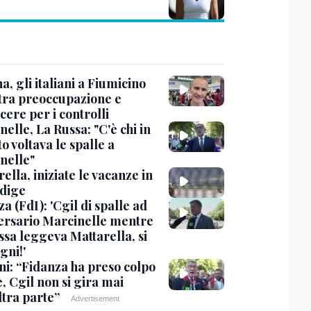
, gli italiani a Fiumicino
 tra preoccupazione e
cere per i controlli
elle, La Russa: "C'è chi in
o voltava le spalle a
nelle"
ella, iniziate le vacanze in
Adige
a (FdI): 'Cgil di spalle ad
ersario Marcinelle mentre
ssa leggeva Mattarella, si
gni!'
ni: “Fidanza ha preso colpo
e, Cgil non si gira mai
ltra parte”