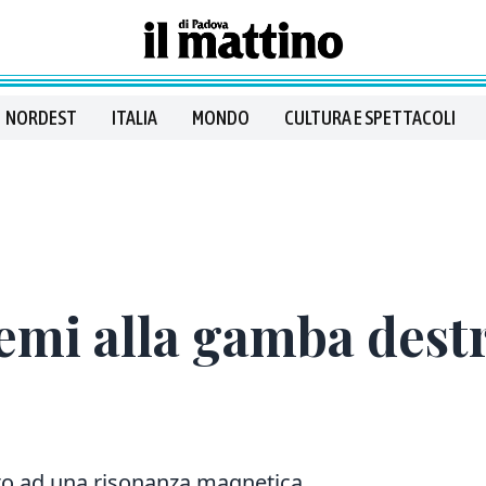
NORDEST
ITALIA
MONDO
CULTURA E SPETTACOLI
emi alla gamba dest
sto ad una risonanza magnetica