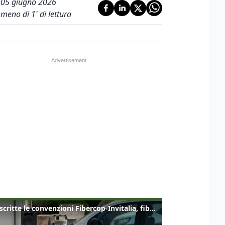
05 giugno 2026
meno di 1' di lettura
Sottoscritte le convenzioni Fibercop-Invitalia, fibra ottica per 477 mila civici