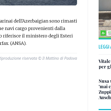
inai dell'Azerbaigian sono rimasti
ue navi cargo provenienti dalla
 riferisce il ministero degli Esteri
rfax. (ANSA).
LEGGI
Riproduzione riservata © Il Mattino di Padova
Vitale
per gl
Nusa s
'mai c
Zuppi
Ausch