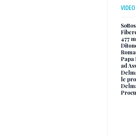
VIDEO
Sottos
Fiberc
477 mi
Diton
Roma
Papa 
ad Ass
Delma
le pro
Delma
Procur