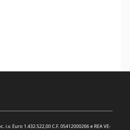
c. i.v. Euro 1.432.522,00 C.F. 05412000266 e REA VE-