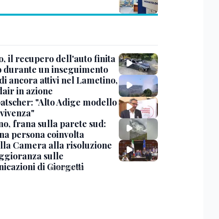
, il recupero dell'auto finita
o durante un inseguimento
i ancora attivi nel Lametino,
air in azione
tscher: "Alto Adige modello
nvivenza"
no, frana sulla parete sud:
na persona coinvolta
lla Camera alla risoluzione
ggioranza sulle
icazioni di Giorgetti