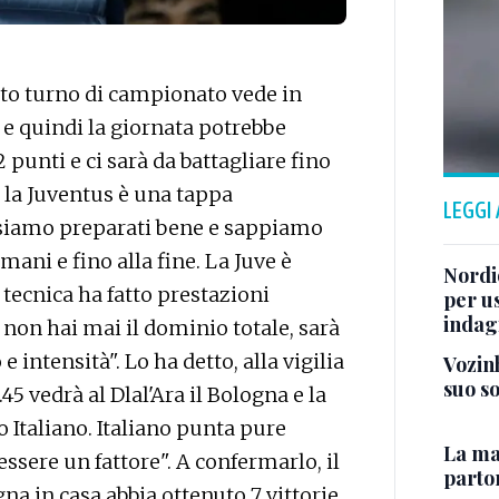
o turno di campionato vede in
 quindi la giornata potrebbe
 punti e ci sarà da battagliare fino
n la Juventus è una tappa
LEGGI
i siamo preparati bene e sappiamo
ani e fino alla fine. La Juve è
Nordio
tecnica ha fatto prestazioni
per us
indag
non hai mai il dominio totale, sarà
intensità". Lo ha detto, alla vigilia
Vozinh
suo s
45 vedrà al Dlal'Ara il Bologna e la
o Italiano. Italiano punta pure
La mat
essere un fattore". A confermarlo, il
parto
gna in casa abbia ottenuto 7 vittorie