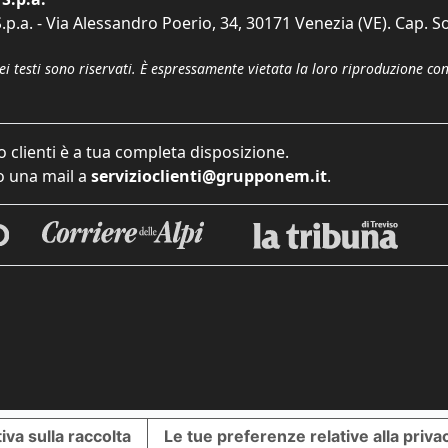
p.a. - Via Alessandro Poerio, 34, 30171 Venezia (VE). Cap. So
dei testi sono riservati. È espressamente vietata la loro riproduzione co
o clienti è a tua completa disposizione.
 una mail a
servizioclienti@grupponem.it
.
iva sulla raccolta
Le tue preferenze relative alla priva