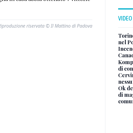
VIDEO
Riproduzione riservata © Il Mattino di Padova
Torino
nel P
Incend
Canad
Kompa
di co
Cervi
nessu
Ok de
di ma
comun