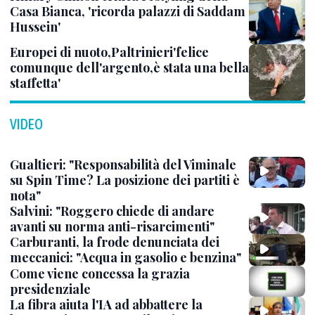
Casa Bianca, 'ricorda palazzi di Saddam
Hussein'
Europei di nuoto,Paltrinieri'felice
comunque dell'argento,è stata una bella
staffetta'
VIDEO
Gualtieri: "Responsabilità del Viminale
su Spin Time? La posizione dei partiti è
nota"
Salvini: "Roggero chiede di andare
avanti su norma anti-risarcimenti"
Carburanti, la frode denunciata dei
meccanici: "Acqua in gasolio e benzina"
Come viene concessa la grazia
presidenziale
La fibra aiuta l'IA ad abbattere la