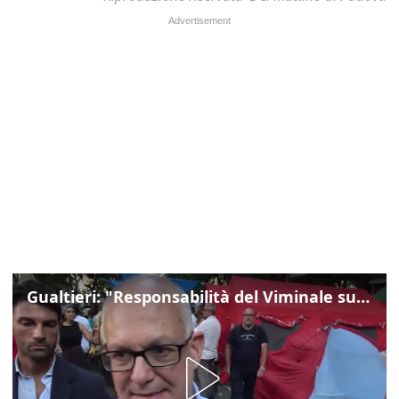
Gualtieri: "Responsabilità del Viminale su Spin Time? La posizione dei partiti è nota"