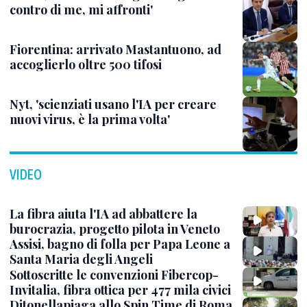
contro di me, mi affronti'
Fiorentina: arrivato Mastantuono, ad
accoglierlo oltre 500 tifosi
Nyt, 'scienziati usano l'IA per creare
nuovi virus, è la prima volta'
VIDEO
La fibra aiuta l'IA ad abbattere la
burocrazia, progetto pilota in Veneto
Assisi, bagno di folla per Papa Leone a
Santa Maria degli Angeli
Sottoscritte le convenzioni Fibercop-
Invitalia, fibra ottica per 477 mila civici
Ditonellapiaga allo Spin Time di Roma