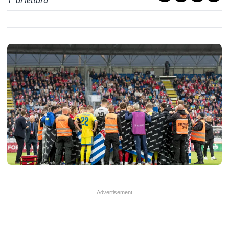
1
' di lettura