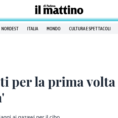
NORDEST
ITALIA
MONDO
CULTURA E SPETTACOLI
i per la prima volta 
'
iaggi ai gazawi per il cibo