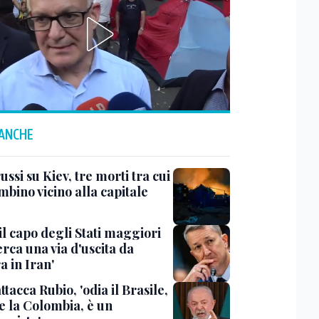
 ANCHE
ussi su Kiev, tre morti tra cui
bino vicino alla capitale
il capo degli Stati maggiori
rca una via d'uscita da
a in Iran'
ttacca Rubio, 'odia il Brasile,
e la Colombia, è un