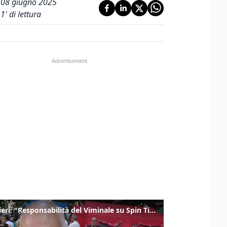
08 giugno 2025
1
' di lettura
Gualtieri: "Responsabilità del Viminale su Spin Time? La posizione dei partiti è nota"