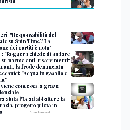
arista'
eri: "Responsabilità del
ale su Spin Time? La
one dei partiti è nota"
ni: "Roggero chiede di andare
i su norma anti-risarcimenti"
ranti, la frode denunciata
ccanici: "Acqua in gasolio e
na"
viene concessa la grazia
denziale
ra aiuta l'IA ad abbattere la
azia, progetto pilota in
o