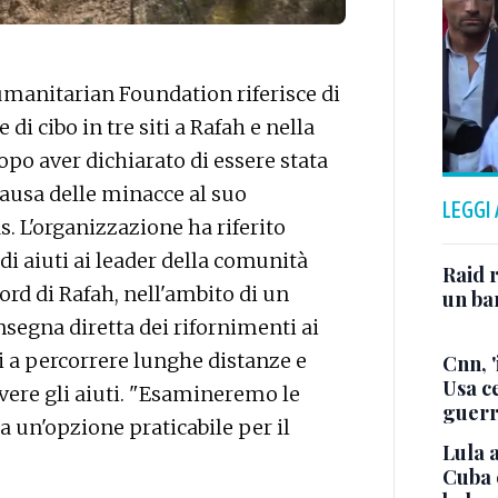
manitarian Foundation riferisce di
 di cibo in tre siti a Rafah e nella
opo aver dichiarato di essere stata
causa delle minacce al suo
LEGGI
. L'organizzazione ha riferito
di aiuti ai leader della comunità
Raid r
ord di Rafah, nell'ambito di un
un bam
egna diretta dei rifornimenti ai
li a percorrere lunghe distanze e
Cnn, '
Usa ce
cevere gli aiuti. "Esamineremo le
guerr
 un'opzione praticabile per il
Lula a
Cuba 