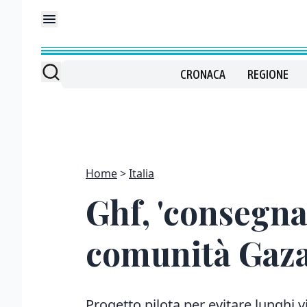
CRONACA
REGIONE
Home
Italia
Ghf, 'consegnat
comunità Gaza
Progetto pilota per evitare lunghi v