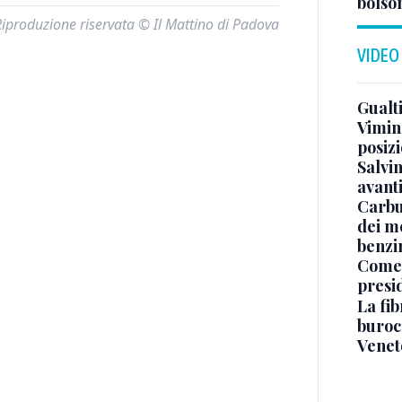
bolson
Riproduzione riservata © Il Mattino di Padova
VIDEO
Gualti
Vimin
posizi
Salvi
avant
Carbu
dei me
benzi
Come 
presi
La fib
burocr
Venet