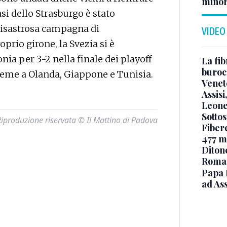
minor
asi dello Strasburgo è stato
disastrosa campagna di
VIDEO
oprio girone, la Svezia si è
nia per 3-2 nella finale dei playoff
La fib
burocr
sieme a Olanda, Giappone e Tunisia.
Venet
Assisi
Leone
Sottos
Riproduzione riservata © Il Mattino di Padova
Fiberc
477 mi
Diton
Roma
Papa 
ad Ass