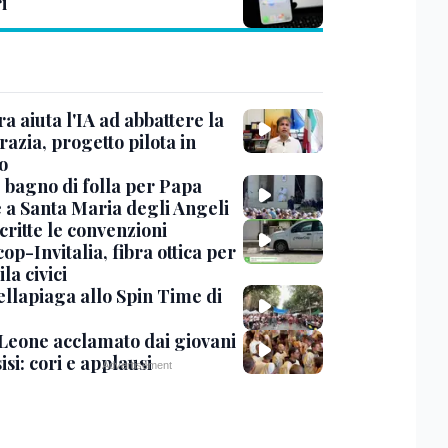
i
ra aiuta l'IA ad abbattere la
azia, progetto pilota in
o
, bagno di folla per Papa
 a Santa Maria degli Angeli
critte le convenzioni
op-Invitalia, fibra ottica per
la civici
ellapiaga allo Spin Time di
Leone acclamato dai giovani
isi: cori e applausi