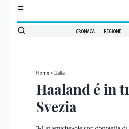
CRONACA
REGIONE
Home
Italia
Haaland é in t
Svezia
3-1 in amichevole con doppietta di