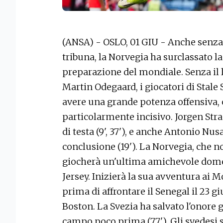
(ANSA) - OSLO, 01 GIU - Anche senza 
tribuna, la Norvegia ha surclassato la
preparazione del mondiale. Senza il 
Martin Odegaard, i giocatori di Stal
avere una grande potenza offensiva, 
particolarmente incisivo. Jorgen Stra
di testa (9', 37'), e anche Antonio Nu
conclusione (19'). La Norvegia, che n
giocherà un'ultima amichevole dome
Jersey. Inizierà la sua avventura ai Mo
prima di affrontare il Senegal il 23 gi
Boston. La Svezia ha salvato l'onore 
campo poco prima (77'). Gli svedesi s