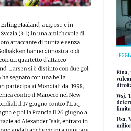
Erling Haaland, a riposo e in
 Svezia (3-1) in una amichevole di
loro attaccante di punta e senza
e Solbakken hanno dimostrato di
LEGGI
con un quartetto d'attacco
nd-Larsen si è distinto con due gol
Etna, 
sa ha segnato con una bella
vulcan
dirott
on partecipa ai Mondiali dal 1998,
nica contro il Marocco nel New
Wsj, '
deter
ndiali il 17 giugno contro l'Iraq,
limita
ugno e poi la Francia il 26 giugno a
Usa, 
grazie ad Alexander Isak, entrato in
milion
ono andati anche vicini a rientrare