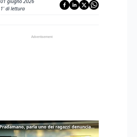
01 giugno 2026
1
' di lettura
Caso Pradamano, parla uno dei ragazzi denunciati per la limonata: "Volevo anche aiutare i miei"