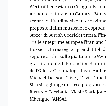
Wertmüller e Marina Cicogna. Ischia 
un ponte naturale tra Cannes e Venezia
scenari dell'audiovisivo internazion
proposto il film musicale in coprod
Store" di Suresh Cedrick Pereira, l''
Tra le anteprime europee l'iraniano
Hosseini. In rassegna i grandi titoli de
seguire anche sulle piattaforme Mymo
gratuitamente. Il Production Summit
dell'Offerta Cinematografica e Audiovi
Michael Jackson, Clive J. Davis, Gino 
Sica si aggiunge un ricco programma 
Riccardo Cocciante, Nicole Slack Jon
Mbengue. (ANSA).