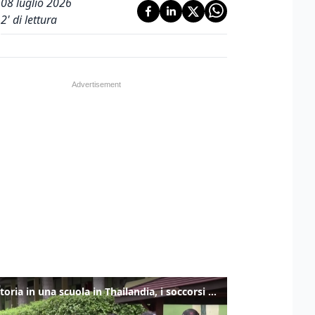
08 luglio 2026
2
' di lettura
Sparatoria in una scuola in Thailandia, i soccorsi sul posto