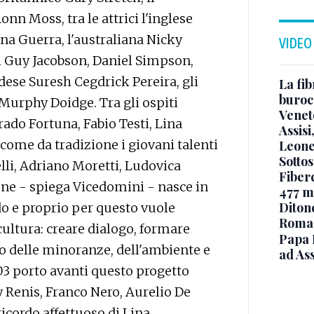
nn Moss, tra le attrici l'inglese
na Guerra, l'australiana Nicky
VIDEO
nsi Guy Jacobson, Daniel Simpson,
dese Suresh Cegdrick Pereira, gli
La fib
burocr
 Murphy Doidge. Tra gli ospiti
Venet
rado Fortuna, Fabio Testi, Lina
Assisi
r come da tradizione i giovani talenti
Leone
Sottos
lli, Adriano Moretti, Ludovica
Fiberc
ione - spiega Vicedomini - nasce in
477 mi
Diton
 e proprio per questo vuole
Roma
 cultura: creare dialogo, formare
Papa 
to delle minoranze, dell'ambiente e
ad Ass
03 porto avanti questo progetto
y Renis, Franco Nero, Aurelio De
ricordo affettuoso di Lina