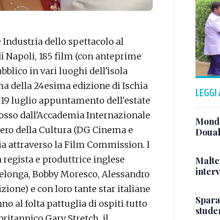
Industria dello spettacolo al
 di Napoli, 185 film (con anteprime
blico in vari luoghi dell'isola
ma della 24esima edizione di Ischia
LEGGI
l 19 luglio appuntamento dell'estate
osso dall'Accademia Internazionale
Mondi
stero della Cultura (DG Cinema e
Doual
a attraverso la Film Commission. I
a regista e produttrice inglese
Malte
interv
llelonga, Bobby Moresco, Alessandro
ione) e con loro tante star italiane
Sparat
 al folta pattuglia di ospiti tutto
stude
britannico Gary Stretch, il