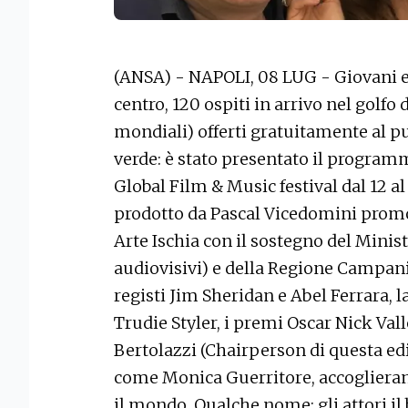
(ANSA) - NAPOLI, 08 LUG - Giovani e 
centro, 120 ospiti in arrivo nel golfo
mondiali) offerti gratuitamente al pub
verde: è stato presentato il program
Global Film & Music festival dal 12 a
prodotto da Pascal Vicedomini prom
Arte Ischia con il sostegno del Mini
audiovisivi) e della Regione Campani
registi Jim Sheridan e Abel Ferrara, l
Trudie Styler, i premi Oscar Nick Va
Bertolazzi (Chairperson di questa ediz
come Monica Guerritore, accoglieranno
il mondo. Qualche nome: gli attori il 