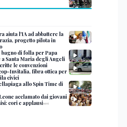
ra aiuta l'IA ad abbattere la
azia, progetto pilota in
o
, bagno di folla per Papa
 a Santa Maria degli Angeli
critte le convenzioni
op-Invitalia, fibra ottica per
la civici
ellapiaga allo Spin Time di
Leone acclamato dai giovani
isi: cori e applausi