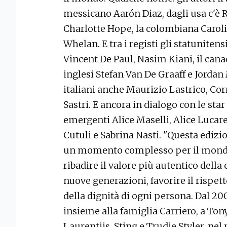
messicano Aarón Diaz, dagli usa c'è Ro
Charlotte Hope, la colombiana Caroli
Whelan. E tra i registi gli statunite
Vincent De Paul, Nasim Kiani, il cana
inglesi Stefan Van De Graaff e Jordan
italiani anche Maurizio Lastrico, Cor
Sastri. E ancora in dialogo con le sta
emergenti Alice Maselli, Alice Lucare
Cutuli e Sabrina Nasti. "Questa ediz
un momento complesso per il mondo
ribadire il valore più autentico della
nuove generazioni, favorire il rispet
della dignità di ogni persona. Dal 20
insieme alla famiglia Carriero, a Ton
Laurentiis, Sting e Trudie Styler, nel 