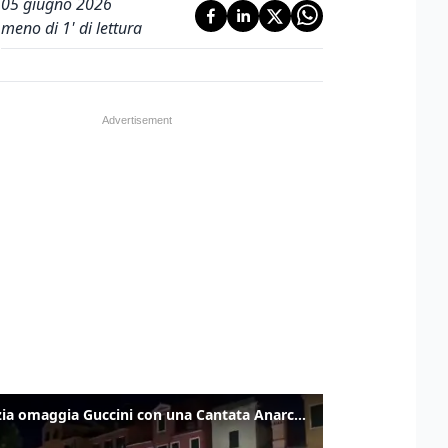
05 giugno 2026
meno di 1' di lettura
Venezia omaggia Guccini con una Cantata Anarchica in campo Santa Margherita