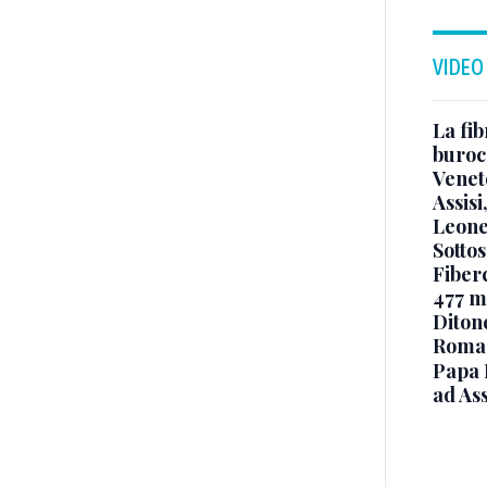
VIDEO
La fib
burocr
Venet
Assisi
Leone
Sottos
Fiberc
477 mi
Diton
Roma
Papa 
ad Ass