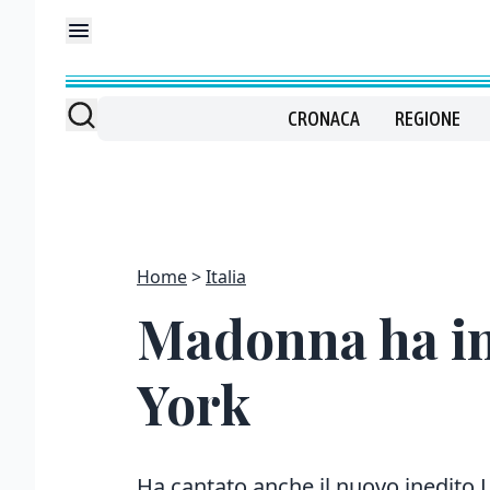
CRONACA
REGIONE
Home
Italia
Madonna ha in
York
Ha cantato anche il nuovo inedito 