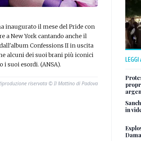
 inaugurato il mese del Pride con
re a New York cantando anche il
dall'album Confessions II in uscita
e alcuni dei suoi brani più iconici
LEGGI
o i suoi esordi. (ANSA).
Protes
Riproduzione riservata © Il Mattino di Padova
propr
argen
Sanch
in vid
Esplos
Damasc