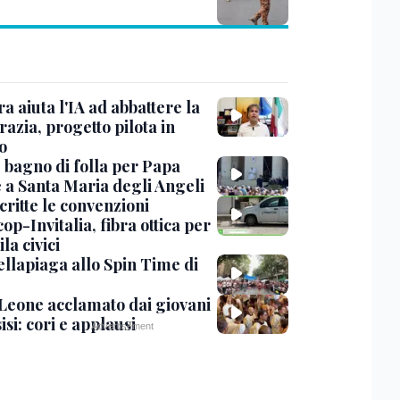
ra aiuta l'IA ad abbattere la
azia, progetto pilota in
o
, bagno di folla per Papa
 a Santa Maria degli Angeli
critte le convenzioni
op-Invitalia, fibra ottica per
la civici
ellapiaga allo Spin Time di
Leone acclamato dai giovani
isi: cori e applausi