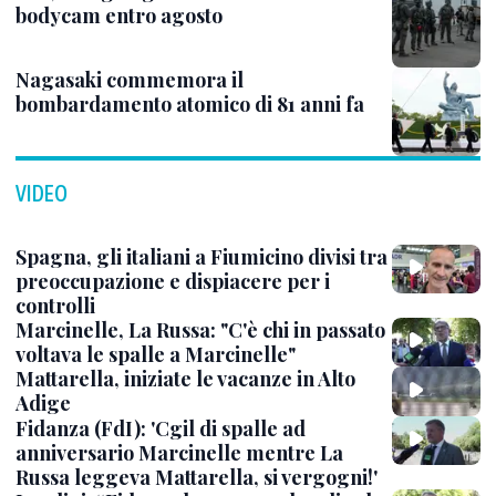
bodycam entro agosto
Nagasaki commemora il
bombardamento atomico di 81 anni fa
VIDEO
Spagna, gli italiani a Fiumicino divisi tra
preoccupazione e dispiacere per i
controlli
Marcinelle, La Russa: "C'è chi in passato
voltava le spalle a Marcinelle"
Mattarella, iniziate le vacanze in Alto
Adige
Fidanza (FdI): 'Cgil di spalle ad
anniversario Marcinelle mentre La
Russa leggeva Mattarella, si vergogni!'