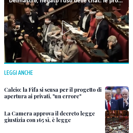
Delmastro, negato l'uso delle chat: le proteste di Avs e M5s
LEGGI ANCHE
Calcio: la Fifa si scusa per il progetto di
apertura ai privati, "un errore"
La Camera approva il decreto legge
giustizia con 165 sì, è legge