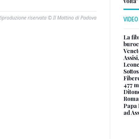
volta'
Riproduzione riservata © Il Mattino di Padova
VIDEO
La fib
burocr
Venet
Assisi
Leone
Sottos
Fiberc
477 mi
Diton
Roma
Papa 
ad Ass