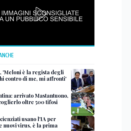
 ANCHE
 'Meloni è la regista degli
hi contro di me, mi affronti'
ntina: arrivato Mastantuono,
oglierlo oltre 500 tifosi
scienziati usano l'IA per
 nuovi virus, è la prima