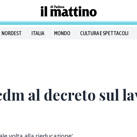
NORDEST
ITALIA
MONDO
CULTURA E SPETTACOLI
cdm al decreto sul l
ale volta alla rieducazione'