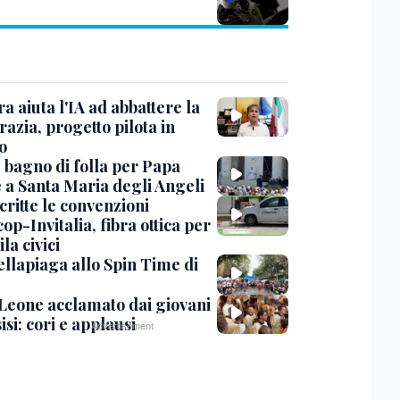
ra aiuta l'IA ad abbattere la
azia, progetto pilota in
o
, bagno di folla per Papa
 a Santa Maria degli Angeli
critte le convenzioni
op-Invitalia, fibra ottica per
la civici
ellapiaga allo Spin Time di
Leone acclamato dai giovani
isi: cori e applausi