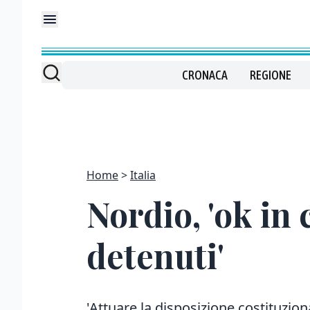
CRONACA
REGIONE
Home
Italia
Nordio, 'ok in 
detenuti'
'Attuare la disposizione costituzion