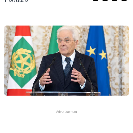
1
' di lettura