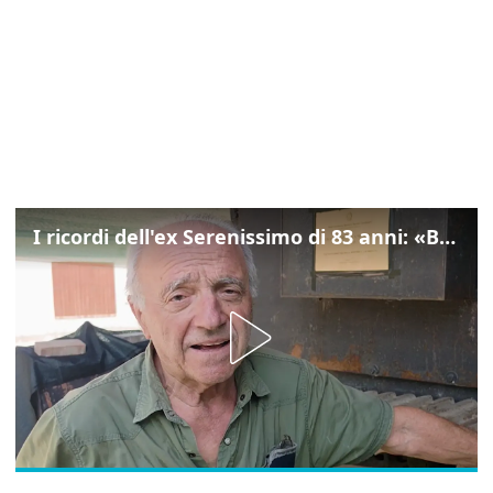
I ricordi dell'ex Serenissimo di 83 anni: «Bossi geloso di noi, in carcere mi cantavano l’inno di San Marco»