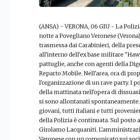
(ANSA) - VERONA, 06 GIU - La Polizia 
notte a Povegliano Veronese (Verona),
trasmessa dai Carabinieri, della pr
all'interno dell'ex base militare "Haw
pattuglie, anche con agenti della Di
Reparto Mobile. Nell'area, ora di pro
l'organizzazione di un rave party. I p
della mattinata nell'opera di dissuas
si sono allontanati spontaneamente. I
giovani, tutti italiani e tutti provenie
della Polizia è continuata. Sul posto 
Girolamo Lacquaniti. L'amministraz
Veronese con un comunicato sui social