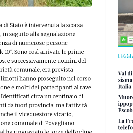
di Stato è intervenuta la scorsa
 in seguito alla segnalazione,
esenza di numerose persone
k 10". Sono così arrivate le prime
LEGGI
gos, e successivamente uomini del
prietà comunale, era prevista
Val di
oliziotti hanno proseguito nel corso
sisma 
Italia
ione e molti dei partecipanti al rave
dentificati circa un centinaio di
Muore
ippop
nti da fuori provincia, ma l'attività
Escob
anche il vicequestore vicario,
La Fr
ione comunale di Povegliano
telef
 ha ringraziato le forze dell'ordine