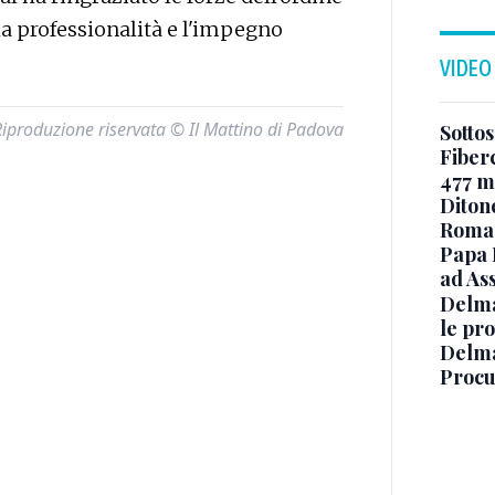
 la professionalità e l'impegno
VIDEO
Riproduzione riservata © Il Mattino di Padova
Sottos
Fiberc
477 mi
Diton
Roma
Papa 
ad Ass
Delma
le pro
Delma
Procur