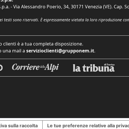
p.a. - Via Alessandro Poerio, 34, 30171 Venezia (VE). Cap. So
dei testi sono riservati. È espressamente vietata la loro riproduzione co
o clienti è a tua completa disposizione.
 una mail a
servizioclienti@grupponem.it
.
iva sulla raccolta
Le tue preferenze relative alla priva