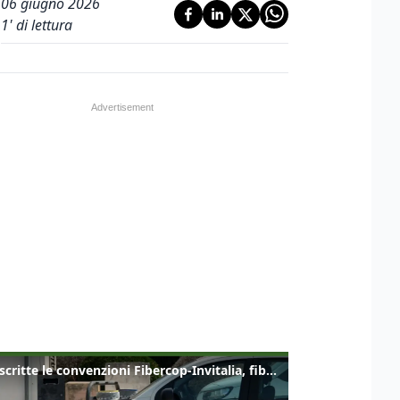
06 giugno 2026
1
' di lettura
Sottoscritte le convenzioni Fibercop-Invitalia, fibra ottica per 477 mila civici