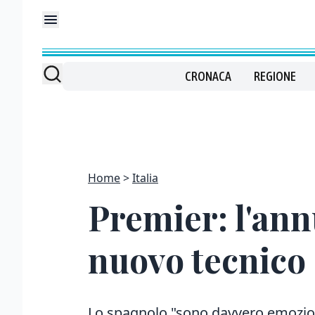
CRONACA
REGIONE
Home
Italia
Premier: l'annu
nuovo tecnico
Lo spagnolo "sono davvero emozionat