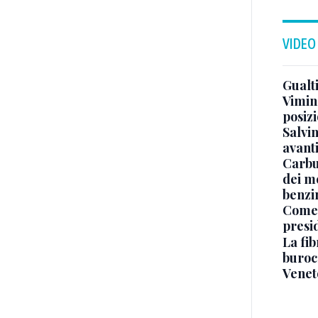
VIDEO
Gualti
Vimin
posizi
Salvi
avant
Carbu
dei me
benzi
Come 
presi
La fib
burocr
Venet