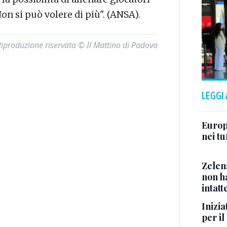
. Non si può volere di più". (ANSA).
Riproduzione riservata © Il Mattino di Padova
LEGGI
Europ
nei tu
Zelen
non ha
intatt
Inizia
per i