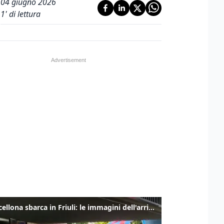
04 giugno 2026
1
' di lettura
Il Barcellona sbarca in Friuli: le immagini dell'arrivo in albergo