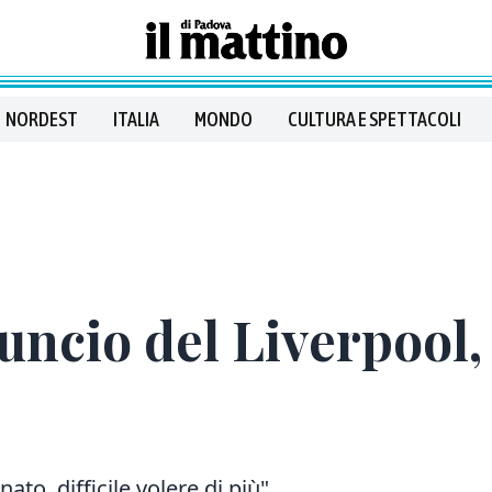
NORDEST
ITALIA
MONDO
CULTURA E SPETTACOLI
ncio del Liverpool, I
o, difficile volere di più"