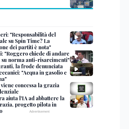
eri: "Responsabilità del
ale su Spin Time? La
one dei partiti è nota"
ni: "Roggero chiede di andare
i su norma anti-risarcimenti"
ranti, la frode denunciata
ccanici: "Acqua in gasolio e
na"
viene concessa la grazia
denziale
ra aiuta l'IA ad abbattere la
azia, progetto pilota in
o