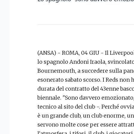
(ANSA) - ROMA, 04 GIU - Il Liverpool
lo spagnolo Andoni Iraola, svincolato
Bournemouth, a succedere sulla panc
esonerato sabato scorso. I Reds non 
durata del contratto del 43enne basco
biennale. "Sono davvero emozionato,
tecnico al sito del club -. Perché ovv
è un grande club, un club enorme, u
servono molte cose per essere attratt
l'atmosfera, i tifosi, il club, i giocator