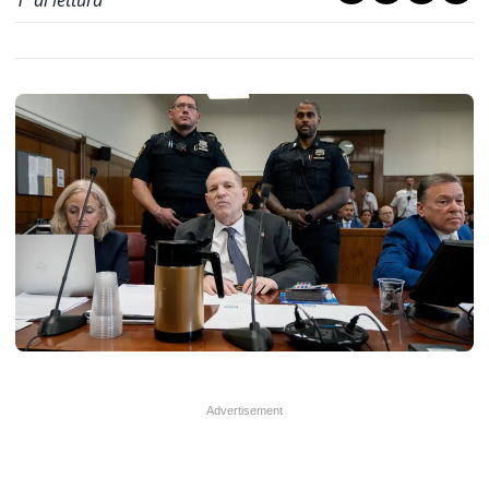
1
' di lettura