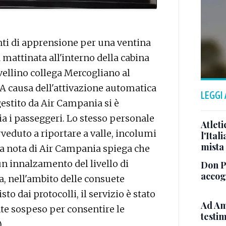
i di apprensione per una ventina
a mattinata all'interno della cabina
Avellino collega Mercogliano al
A causa dell'attivazione automatica
LEGGI
gestito da Air Campania si è
ia i passeggeri. Lo stesso personale
Atleti
vveduto a riportare a valle, incolumi
l'Ital
mista
Una nota di Air Campania spiega che
un innalzamento del livello di
Don Pa
accogl
za, nell'ambito delle consuete
to dai protocolli, il servizio è stato
Ad Am
 sospeso per consentire le
testi
.