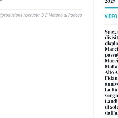
2027
Riproduzione riservata © Il Mattino di Padova
VIDEO
Spagna
divisi
dispia
Marcin
passat
Marci
Mattar
Alto 
Fidanz
anniv
La Ru
vergo
Landi
di sol
dall'a