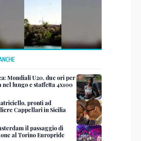
 ANCHE
ca: Mondiali U20, due ori per
ia nel lungo e staffetta 4x100
triciello, pronti ad
iere Cappellari in Sicilia
sterdam il passaggio di
mone al Torino Europride