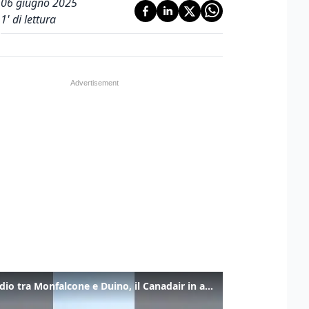
06 giugno 2025
1
' di lettura
Incendio tra Monfalcone e Duino, il Canadair in azione per fermare le fiamme sul fronte dell’A4