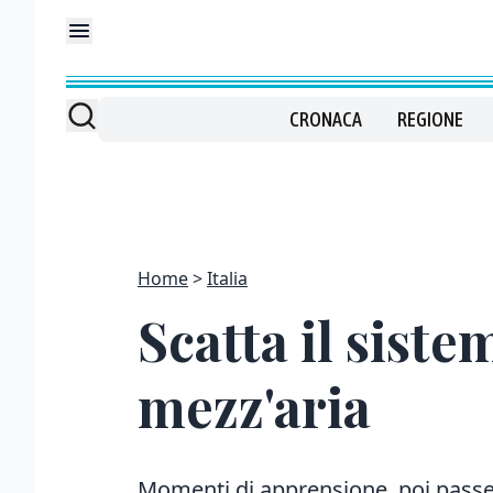
CRONACA
REGIONE
Home
Italia
Scatta il siste
mezz'aria
Momenti di apprensione, poi passegg