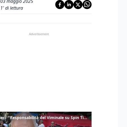
03 maggio 2025
1
' di lettura
Gualtieri: "Responsabilità del Viminale su Spin Time? La posizione dei partiti è nota"