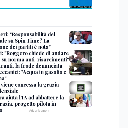
eri: "Responsabilità del
ale su Spin Time? La
one dei partiti è nota"
ni: "Roggero chiede di andare
i su norma anti-risarcimenti"
ranti, la frode denunciata
ccanici: "Acqua in gasolio e
na"
viene concessa la grazia
denziale
ra aiuta l'IA ad abbattere la
azia, progetto pilota in
o