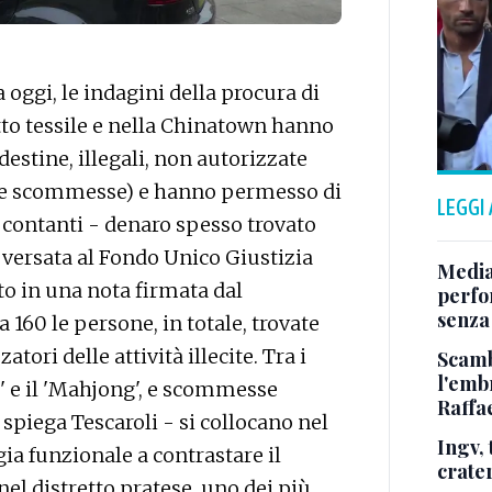
oggi, le indagini della procura di
etto tessile e nella Chinatown hanno
destine, illegali, non autorizzate
elle scommesse) e hanno permesso di
LEGGI
 contanti - denaro spesso trovato
 versata al Fondo Unico Giustizia
Media,
ato in una nota firmata dal
perfo
senza
 160 le persone, in totale, trovate
atori delle attività illecite. Tra i
Scamb
l'emb
w' e il 'Mahjong', e scommesse
Raffa
 - spiega Tescaroli - si collocano nel
Ingv,
ia funzionale a contrastare il
crate
l distretto pratese, uno dei più