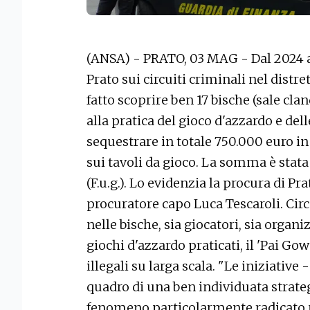
(ANSA) - PRATO, 03 MAG - Dal 2024 a 
Prato sui circuiti criminali nel distr
fatto scoprire ben 17 bische (sale clan
alla pratica del gioco d'azzardo e d
sequestrare in totale 750.000 euro in
sui tavoli da gioco. La somma è stata
(F.u.g.). Lo evidenzia la procura di Pr
procuratore capo Luca Tescaroli. Circa
nelle bische, sia giocatori, sia organizz
giochi d'azzardo praticati, il 'Pai Go
illegali su larga scala. "Le iniziative
quadro di una ben individuata strateg
fenomeno particolarmente radicato ne