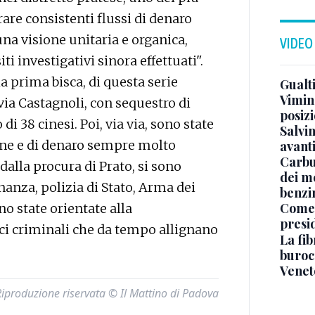
are consistenti flussi di denaro
a visione unitaria e organica,
VIDEO
ti investigativi sinora effettuati".
a prima bisca, di questa serie
Gualti
Vimin
via Castagnoli, con sequestro di
posizi
di 38 cinesi. Poi, via via, sono state
Salvi
sone e di denaro sempre molto
avant
Carbu
 dalla procura di Prato, si sono
dei me
inanza, polizia di Stato, Arma dei
benzi
Come 
no state orientate alla
presi
ici criminali che da tempo allignano
La fib
burocr
Venet
Riproduzione riservata © Il Mattino di Padova