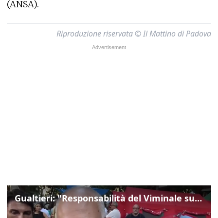
(ANSA).
Riproduzione riservata © Il Mattino di Padova
Gualtieri: "Responsabilità del Viminale su Spin Time? La posizione dei partiti è nota"