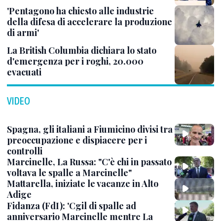
'Pentagono ha chiesto alle industrie
della difesa di accelerare la produzione
di armi'
La British Columbia dichiara lo stato
d'emergenza per i roghi, 20.000
evacuati
VIDEO
Spagna, gli italiani a Fiumicino divisi tra
preoccupazione e dispiacere per i
controlli
Marcinelle, La Russa: "C'è chi in passato
voltava le spalle a Marcinelle"
Mattarella, iniziate le vacanze in Alto
Adige
Fidanza (FdI): 'Cgil di spalle ad
anniversario Marcinelle mentre La