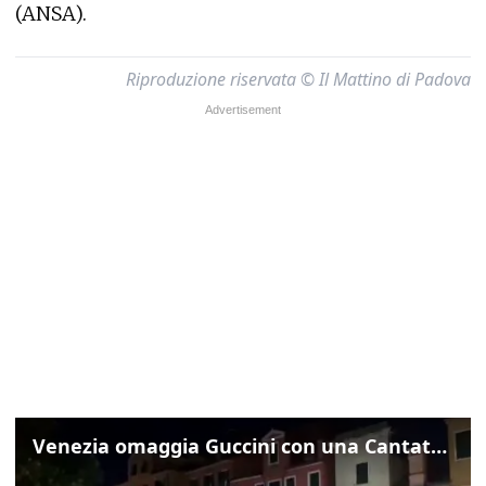
(ANSA).
Riproduzione riservata © Il Mattino di Padova
Venezia omaggia Guccini con una Cantata Anarchica in campo Santa Margherita