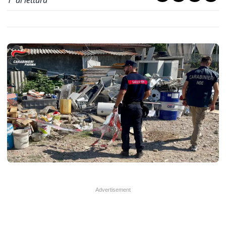
1
' di lettura