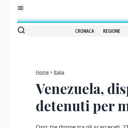
CRONACA
REGIONE
Home
Italia
Venezuela, disp
detenuti per mo
Ong: tre donne tra gli scarcerati, 