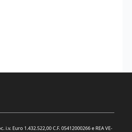
c. i.v. Euro 1.432.522,00 C.F. 05412000266 e REA VE-