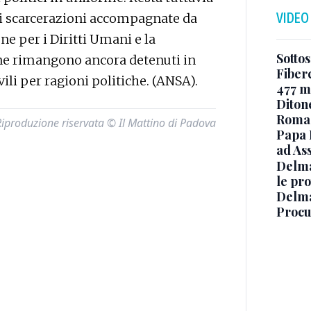
VIDEO
o di scarcerazioni accompagnate da
ne per i Diritti Umani e la
Sottos
ne rimangono ancora detenuti in
Fiberc
vili per ragioni politiche. (ANSA).
477 mi
Diton
Roma
Riproduzione riservata © Il Mattino di Padova
Papa 
ad Ass
Delma
le pro
Delma
Procur