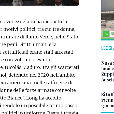
no venezuelano ha disposto la
 motivi politici, tra cui tre donne,
 militare di Ramo Verde, nello Stato
ne per i Diritti umani e la
LEGGI
 sottufficiali erano stati arrestati
re coinvolti in presunte
Nusa s
e, Nicolás Maduro. Tra gli scarcerati
'mai c
Zuppi
inol, detenuto nel 2020 nell'ambito
Ausch
pia americana" nelle raffinerie di
donne delle forze armate coinvolte
Si tuf
to Bianco". L'ong ha accolto
17enn
giorn
inendolo un possibile primo passo
i politici in uniforme. Resta tuttavia