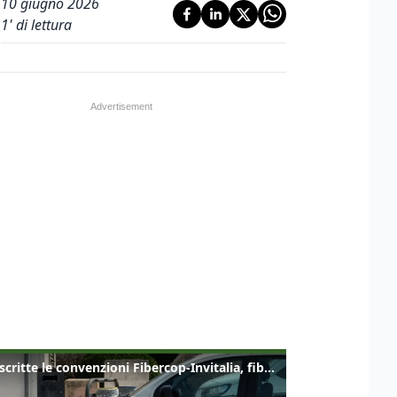
10 giugno 2026
1
' di lettura
Sottoscritte le convenzioni Fibercop-Invitalia, fibra ottica per 477 mila civici