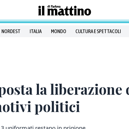
NORDEST
ITALIA
MONDO
CULTURA E SPETTACOLI
osta la liberazione d
tivi politici
213 uniformati restano in prigione