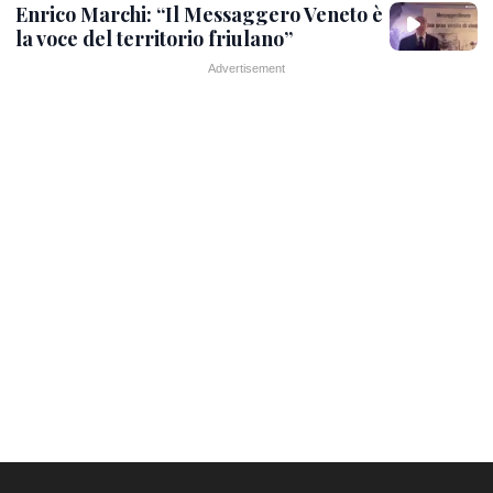
Enrico Marchi: “Il Messaggero Veneto è
la voce del territorio friulano”