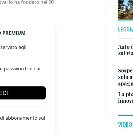
ova: lo ha fondato nel 20
LEGGI
 PREMIUM
Auto d
servato agli
sul vi
e password se hai
Sospe
solo 
spagn
EDI
La piz
innova
te di abbonamento sul
VIDEO