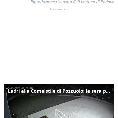
Riproduzione riservata © Il Mattino di Padova
Ladri alla Comelstile di Pozzuolo: la sera prima il tentato furto a Buja, ecco le immagini