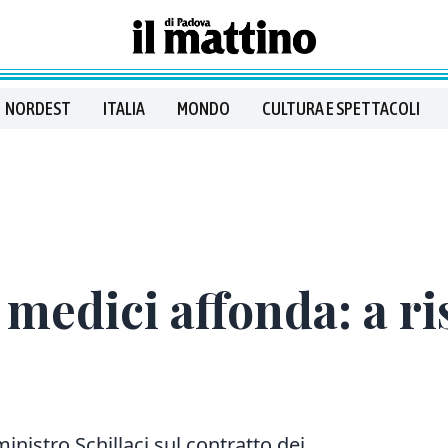
NORDEST
ITALIA
MONDO
CULTURA E SPETTACOLI
medici affonda: a ris
inistro Schillaci sul contratto dei