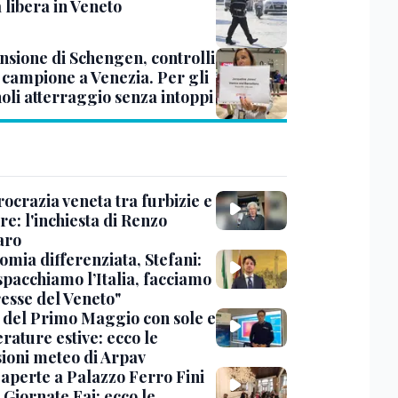
a libera in Veneto
nsione di Schengen, controlli
a campione a Venezia. Per gli
oli atterraggio senza intoppi
ocrazia veneta tra furbizie e
re: l'inchiesta di Renzo
aro
omia differenziata, Stefani:
spacchiamo l’Italia, facciamo
resse del Veneto"
 del Primo Maggio con sole e
rature estive: ecco le
sioni meteo di Arpav
 aperte a Palazzo Ferro Fini
 Giornate Fai: ecco le