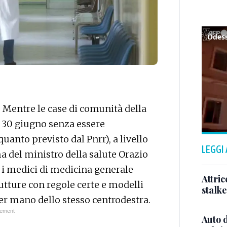
Odess
. Mentre le case di comunità della
l 30 giugno senza essere
uanto previsto dal Pnrr), a livello
LEGGI
ma del ministro della salute Orazio
e i medici di medicina generale
Attric
tture con regole certe e modelli
stalk
per mano dello stesso centrodestra.
Auto d