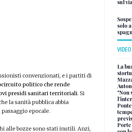
sul vi
Sospe
solo 
spagn
VIDEO
La bur
stortu
sionisti convenzionati, e i partiti di
Mazz
circuito politico che rende
Auton
"Non 
i presidi sanitari territoriali
. Si
l’inte
 che la sanità pubblica abbia
Ponte
n passaggio epocale.
tempe
previ
Porte
hi alle bozze sono stati inutili. Anzi,
con le