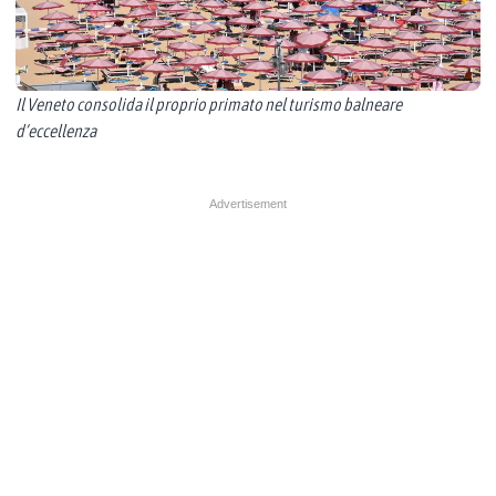
Il Veneto consolida il proprio primato nel turismo balneare
d’eccellenza