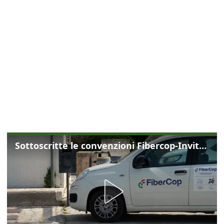
Sottoscritte le convenzioni Fibercop-Invitalia, fibra ottica per 477 mila civici