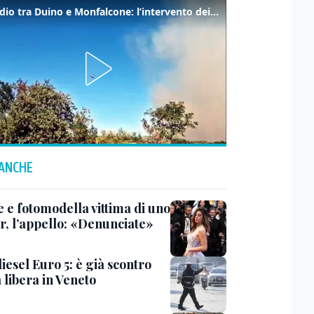
Incendio tra Duino e Monfalcone: l’intervento dei vigili del fuoco
 ANCHE
e e fotomodella vittima di uno
er, l’appello: «Denunciate»
iesel Euro 5: è già scontro
a libera in Veneto