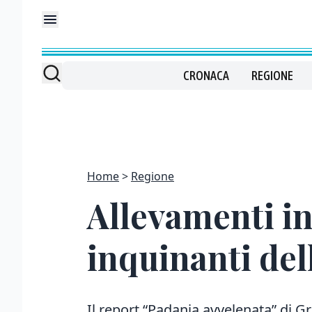
CRONACA
REGIONE
Home
Regione
Allevamenti int
inquinanti de
Il report “Padania avvelenata” di G