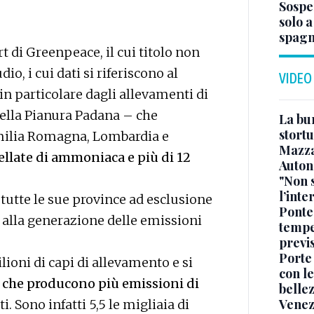
Sospe
solo 
spagn
 di Greenpeace, il cui titolo non
io, i cui dati si riferiscono al
VIDEO
in particolare dagli allevamenti di
 della Pianura Padana – che
La bur
stortu
milia Romagna, Lombardia e
Mazz
ellate di ammoniaca e più di 12
Auton
"Non 
l’inte
tutte le sue province ad esclusione
Ponte
 alla generazione delle emissioni
tempe
previ
Porte
ioni di capi di allevamento e si
con le
e che producono più emissioni di
belle
Venez
. Sono infatti 5,5 le migliaia di