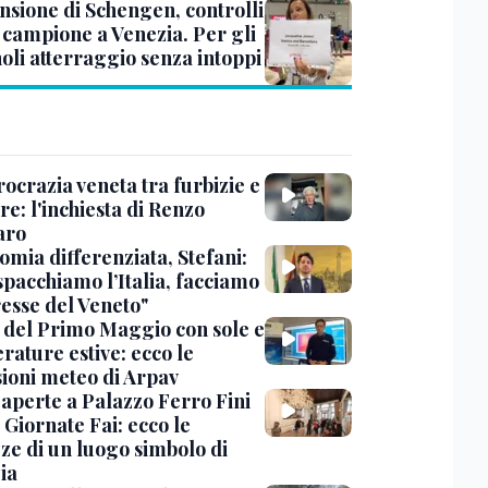
nsione di Schengen, controlli
a campione a Venezia. Per gli
oli atterraggio senza intoppi
ocrazia veneta tra furbizie e
re: l'inchiesta di Renzo
aro
omia differenziata, Stefani:
spacchiamo l’Italia, facciamo
resse del Veneto"
 del Primo Maggio con sole e
rature estive: ecco le
sioni meteo di Arpav
 aperte a Palazzo Ferro Fini
 Giornate Fai: ecco le
zze di un luogo simbolo di
ia