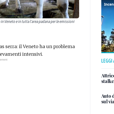
 in Veneto e in tutta l'area padana per le emissioni
s serra: il Veneto ha un problema
levamenti intensivi.
LEGGI
Attric
stalk
Auto d
sul vi