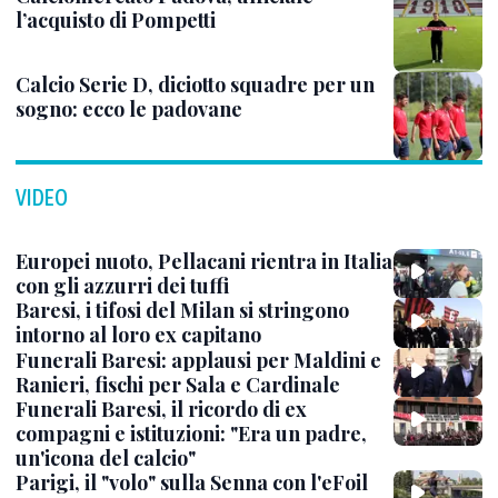
l’acquisto di Pompetti
Calcio Serie D, diciotto squadre per un
sogno: ecco le padovane
VIDEO
Europei nuoto, Pellacani rientra in Italia
con gli azzurri dei tuffi
Baresi, i tifosi del Milan si stringono
intorno al loro ex capitano
Funerali Baresi: applausi per Maldini e
Ranieri, fischi per Sala e Cardinale
Funerali Baresi, il ricordo di ex
compagni e istituzioni: "Era un padre,
un'icona del calcio"
Parigi, il "volo" sulla Senna con l'eFoil