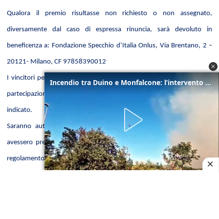
Qualora il premio risultasse non richiesto o non assegnato,
diversamente dal caso di espressa rinuncia, sarà devoluto in
beneficenza a: Fondazione Specchio d’Italia Onlus, Via Brentano, 2 –
20121- Milano, CF 97858390012
I vincitori perderanno il diritto all’ottenimento del premio qualora la
Incendio tra Duino e Monfalcone: l’intervento dei vigili del fuoco
partecipazione risulti non regolare, secondo quanto precedentemente
indicato.
Saranno automaticamente esclusi dal Concorso i Partecipanti che
avessero preso parte in violazione di quanto previsto dal presente
regolamento.
il Promotore o le società incaricate dallo stesso alla gestione del
concorso, si riservano il diritto di procedere, nei termini giudicati più
opportuni, e nel rispetto delle leggi vigenti, per limitare ed inibire ogni