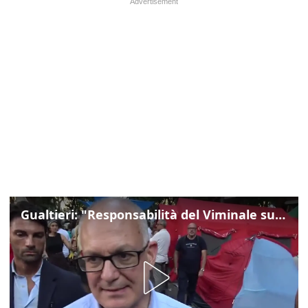
Gualtieri: "Responsabilità del Viminale su Spin Time? La posizione dei partiti è nota"