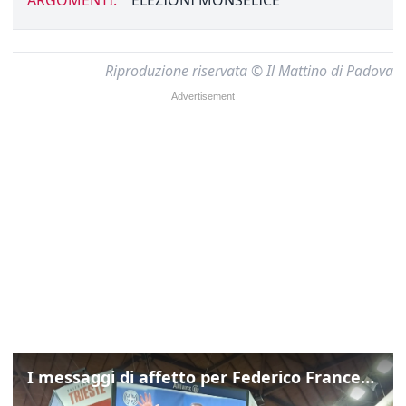
Riproduzione riservata © Il Mattino di Padova
I messaggi di affetto per Federico Franceschin: così il mondo del basket gli è stato accanto fino all’ultimo