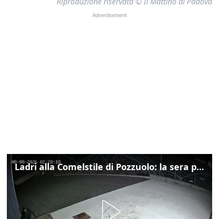
Riproduzione riservata © Il Mattino di Padova
Ladri alla Comelstile di Pozzuolo: la sera prima il tentato furto a Buja, ecco le immagini