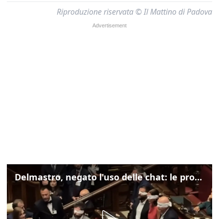
Riproduzione riservata © Il Mattino di Padova
Delmastro, negato l'uso delle chat: le proteste di Avs e M5s