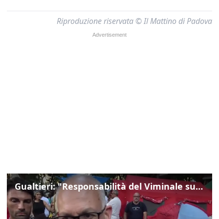
Riproduzione riservata © Il Mattino di Padova
Gualtieri: "Responsabilità del Viminale su Spin Time? La posizione dei partiti è nota"