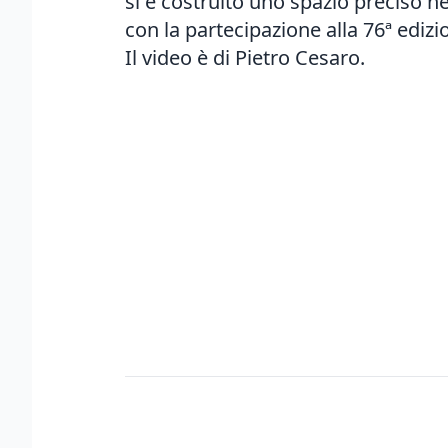
si è costruito uno spazio preciso 
con la partecipazione alla 76ª edizi
Il video è di Pietro Cesaro.