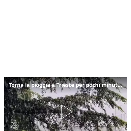
Torna la pioggia a Trieste per pochi minuti: ma il caldo non molla