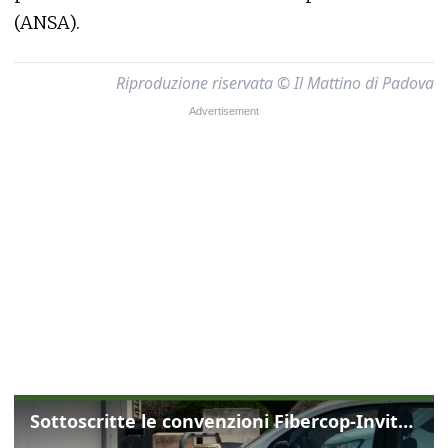
(ANSA).
Riproduzione riservata © Il Mattino di Padova
Sottoscritte le convenzioni Fibercop-Invitalia, fibra ottica per 477 mila civici