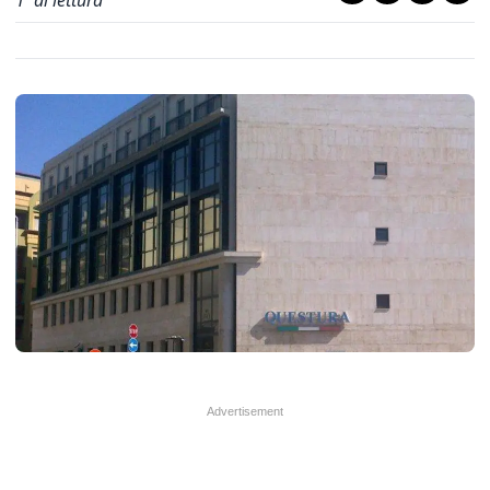
1
' di lettura