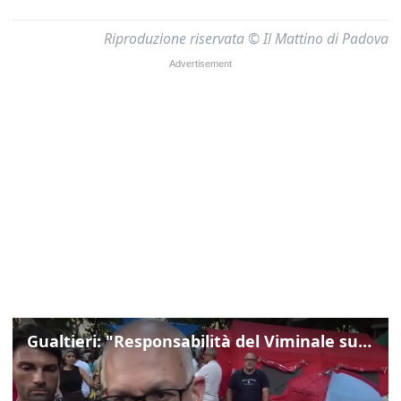
Riproduzione riservata © Il Mattino di Padova
Gualtieri: "Responsabilità del Viminale su Spin Time? La posizione dei partiti è nota"