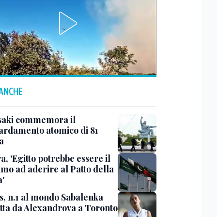
 ANCHE
aki commemora il
rdamento atomico di 81
a
, 'Egitto potrebbe essere il
imo ad aderire al Patto della
'
s, n.1 al mondo Sabalenka
itta da Alexandrova a Toronto