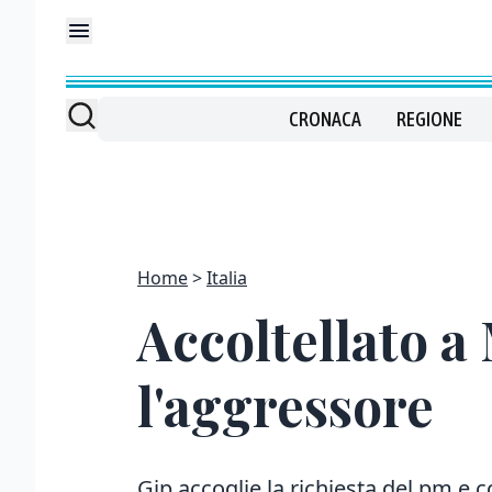
CRONACA
REGIONE
Home
Italia
Accoltellato a 
l'aggressore
Gip accoglie la richiesta del pm e c