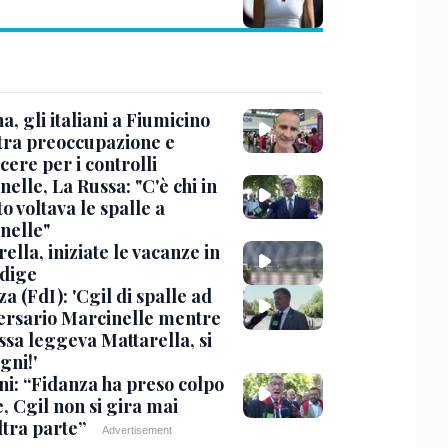
, gli italiani a Fiumicino
 tra preoccupazione e
cere per i controlli
elle, La Russa: "C'è chi in
o voltava le spalle a
nelle"
ella, iniziate le vacanze in
Adige
a (FdI): 'Cgil di spalle ad
ersario Marcinelle mentre
ssa leggeva Mattarella, si
gni!'
ni: “Fidanza ha preso colpo
e, Cgil non si gira mai
ltra parte”