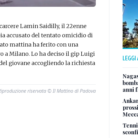
arcere Lamin Saidilly, il 22enne
ia accusato del tentato omicidio di
bato mattina ha ferito con una
ro a Milano. Lo ha deciso il gip Luigi
LEGGI
 del giovane accogliendo la richiesta
Nagas
bomba
anni f
Riproduzione riservata © Il Mattino di Padova
Ankara
pross
Mecca
Tenni
sconf