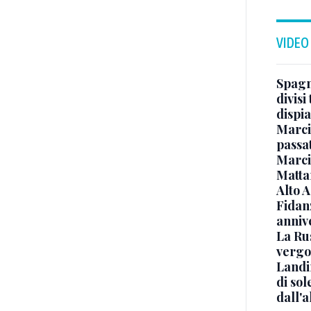
VIDEO
Spagna
divisi
dispia
Marcin
passat
Marci
Mattar
Alto 
Fidanz
anniv
La Ru
vergo
Landi
di sol
dall'a