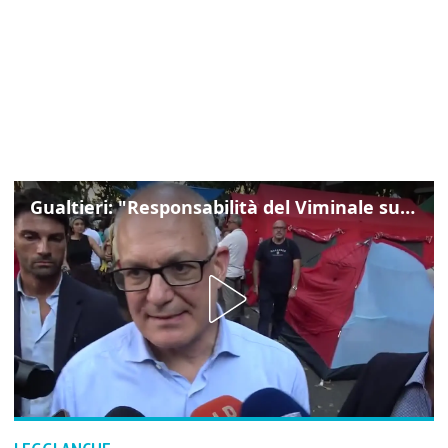
Gualtieri: "Responsabilità del Viminale su Spin Time? La posizione dei partiti è nota"