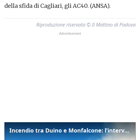
della sfida di Cagliari, gli AC40. (ANSA).
Riproduzione riservata © Il Mattino di Padova
Incendio tra Duino e Monfalcone: l’intervento dei vigili del fuoco