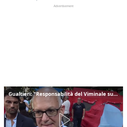
Gualtieri: "Responsabilità del Viminale su Spin Time? La posizione dei partiti è nota"