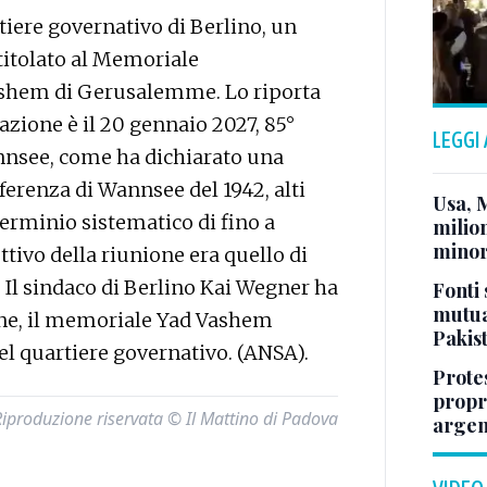
iere governativo di Berlino, un
titolato al Memoriale
ashem di Gerusalemme. Lo riporta
azione è il 20 gennaio 2027, 85°
LEGGI
nnsee, come ha dichiarato una
ferenza di Wannsee del 1942, alti
Usa, 
terminio sistematico di fino a
milion
minor
ettivo della riunione era quello di
. Il sindaco di Berlino Kai Wegner ha
Fonti 
mutua
one, il memoriale Yad Vashem
Pakis
el quartiere governativo. (ANSA).
Protes
propr
Riproduzione riservata © Il Mattino di Padova
argen