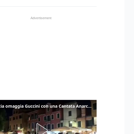
Venezia omaggia Guccini con una Cantata Anarchica in campo Santa Margherita