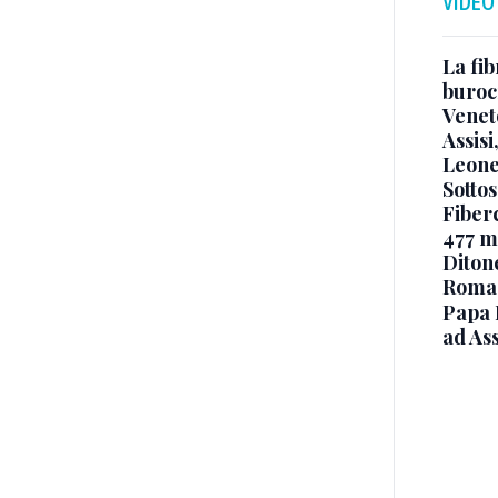
VIDEO
La fib
burocr
Venet
Assisi
Leone
Sottos
Fiberc
477 mi
Diton
Roma
Papa 
ad Ass