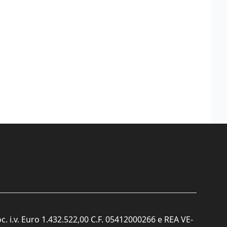
c. i.v. Euro 1.432.522,00 C.F. 05412000266 e REA VE-