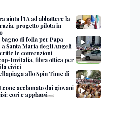
ra aiuta l'IA ad abbattere la
azia, progetto pilota in
o
, bagno di folla per Papa
 a Santa Maria degli Angeli
critte le convenzioni
op-Invitalia, fibra ottica per
la civici
ellapiaga allo Spin Time di
Leone acclamato dai giovani
isi: cori e applausi